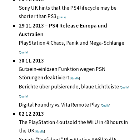
Sony UK hints that the PS4 lifecycle may be
shorter than PS3
[
Quelle
]
29.11.2013 – PS4 Release Europa und
Australien
PlayStation 4: Chaos, Panik und Mega-Schlange
[
Quelle
]
30.11.2013
Gutsein-einlösen Funktion wegen PSN
Störungen deaktiviert
[
Quelle
]
Berichte über pulsierende, blaue Lichtleiste
[
Quelle
]
[
Quelle
]
Digital Foundry vs. Vita Remote Play
[
Quelle
]
02.12.2013
The PlayStation 4 outsold the Wii U in 48 hours in
the UK
[
Quelle
]
Sony Is “Confident” PlayStation 4 Will Sell 5