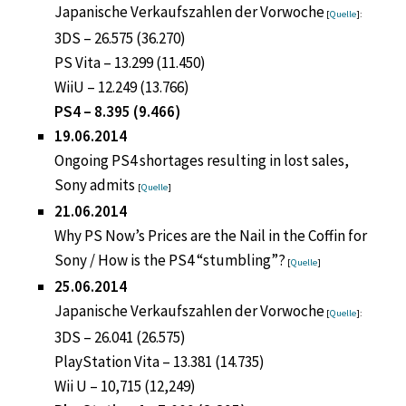
Japanische Verkaufszahlen der Vorwoche
[
Quelle
]:
3DS – 26.575 (36.270)
PS Vita – 13.299 (11.450)
WiiU – 12.249 (13.766)
PS4 – 8.395 (9.466)
19.06.2014
Ongoing PS4 shortages resulting in lost sales,
Sony admits
[
Quelle
]
21.06.2014
Why PS Now’s Prices are the Nail in the Coffin for
Sony / How is the PS4 “stumbling”?
[
Quelle
]
25.06.2014
Japanische Verkaufszahlen der Vorwoche
[
Quelle
]:
3DS – 26.041 (26.575)
PlayStation Vita – 13.381 (14.735)
Wii U – 10,715 (12,249)