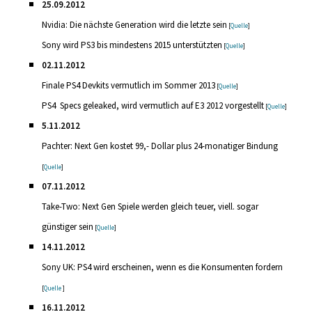
25.09.2012
Nvidia: Die nächste Generation wird die letzte sein
[
Quelle
]
Sony wird PS3 bis mindestens 2015 unterstützten
[
Quelle
]
02.11.2012
Finale PS4 Devkits vermutlich im Sommer 2013
[
Quelle
]
PS4 Specs geleaked, wird vermutlich auf E3 2012 vorgestellt
[
Quelle
]
5.11.2012
Pachter: Next Gen kostet 99,- Dollar plus 24-monatiger Bindung
[
Quelle
]
07.11.2012
Take-Two: Next Gen Spiele werden gleich teuer, viell. sogar
günstiger sein
[
Quelle
]
14.11.2012
Sony UK: PS4 wird erscheinen, wenn es die Konsumenten fordern
[
Quelle
]
16.11.2012