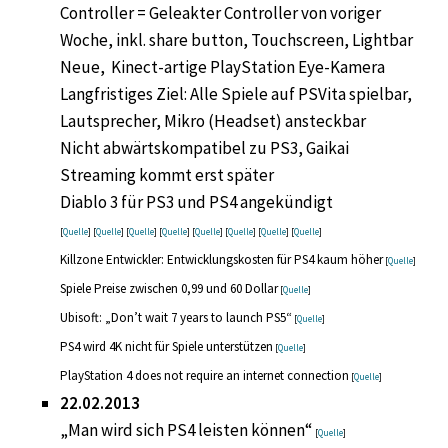
Controller = Geleakter Controller von voriger
Woche, inkl. share button, Touchscreen, Lightbar
Neue, Kinect-artige PlayStation Eye-Kamera
Langfristiges Ziel: Alle Spiele auf PSVita spielbar,
Lautsprecher, Mikro (Headset) ansteckbar
Nicht abwärtskompatibel zu PS3, Gaikai
Streaming kommt erst später
Diablo 3 für PS3 und PS4 angekündigt
[
Quelle
] [
Quelle
] [
Quelle
] [
Quelle
] [
Quelle
] [
Quelle
] [
Quelle
] [
Quelle
]
Killzone Entwickler: Entwicklungskosten für PS4 kaum höher
[
Quelle
]
Spiele Preise zwischen 0,99 und 60 Dollar
[
Quelle
]
Ubisoft: „Don’t wait 7 years to launch PS5“
[
Quelle
]
PS4 wird 4K nicht für Spiele unterstützen
[
Quelle
]
PlayStation 4 does not require an internet connection
[
Quelle
]
22.02.2013
„Man wird sich PS4 leisten können“
[
Quelle
]