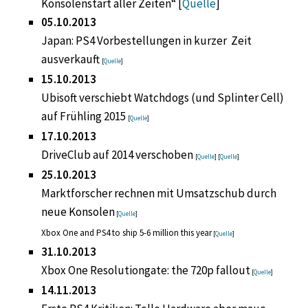
Konsolenstart aller Zeiten“ [
Quelle
]
05.10.2013
Japan: PS4 Vorbestellungen in kurzer Zeit
ausverkauft
[
Quelle
]
15.10.2013
Ubisoft verschiebt Watchdogs (und Splinter Cell)
auf Frühling 2015
[
Quelle
]
17.10.2013
DriveClub auf 2014 verschoben
[
Quelle
] [
Quelle
]
25.10.2013
Marktforscher rechnen mit Umsatzschub durch
neue Konsolen
[
Quelle
]
Xbox One and PS4 to ship 5-6 million this year
[
Quelle
]
31.10.2013
Xbox One Resolutiongate: the 720p fallout
[
Quelle
]
14.11.2013