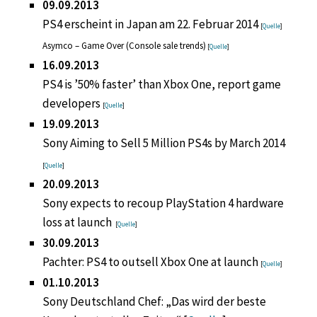
09.09.2013
PS4 erscheint in Japan am 22. Februar 2014
[
Quelle
]
Asymco – Game Over (Console sale trends)
[
Quelle
]
16.09.2013
PS4 is ’50% faster’ than Xbox One, report game
developers
[
Quelle
]
19.09.2013
Sony Aiming to Sell 5 Million PS4s by March 2014
[
Quelle
]
20.09.2013
Sony expects to recoup PlayStation 4 hardware
loss at launch
[
Quelle
]
30.09.2013
Pachter: PS4 to outsell Xbox One at launch
[
Quelle
]
01.10.2013
Sony Deutschland Chef: „Das wird der beste