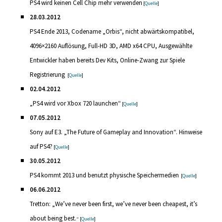
PS4 wird keinen Cell Chip mehr verwenden
[
Quelle
]
28.03.2012
PS4 Ende 2013, Codename „Orbis“, nicht abwärtskompatibel,
4096×2160 Auflösung, Full-HD 3D, AMD x64 CPU, Ausgewählte
Entwickler haben bereits Dev Kits, Online-Zwang zur Spiele
Registrierung
[
Quelle
]
02.04.2012
„PS4 wird vor Xbox 720 launchen“
[
Quelle
]
07.05.2012
Sony auf E3. „The Future of Gameplay and Innovation“. Hinweise
auf PS4?
[
Quelle
]
30.05.2012
PS4 kommt 2013 und benutzt physische Speichermedien
[
Quelle
]
06.06.2012
Tretton: „We’ve never been first, we’ve never been cheapest, it’s
about being best.
“ [
Quelle
]