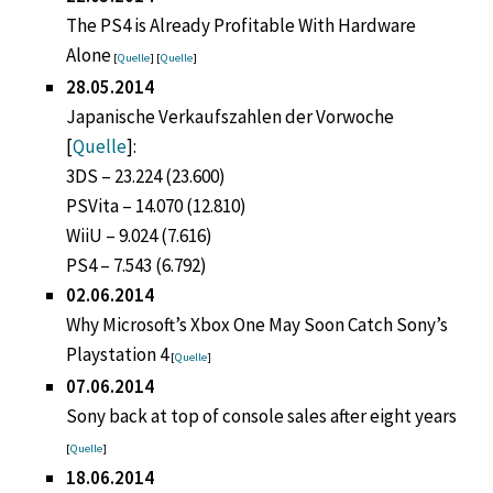
The PS4 is Already Profitable With Hardware
Alone
[
Quelle
] [
Quelle
]
28.05.2014
Japanische Verkaufszahlen der Vorwoche
[
Quelle
]:
3DS – 23.224 (23.600)
PSVita – 14.070 (12.810)
WiiU – 9.024 (7.616)
PS4 – 7.543 (6.792)
02.06.2014
Why Microsoft’s Xbox One May Soon Catch Sony’s
Playstation 4
[
Quelle
]
07.06.2014
Sony back at top of console sales after eight years
[
Quelle
]
18.06.2014