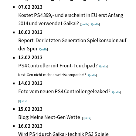
07.02.2013
Kostet PS4 399,- und erscheint in EU erst Anfang
2014 und verwendet Gaikai?
[
Quelle
] [
Quelle
]
10.02.2013
Report: Der letzten Generation Spielkonsolen auf
der Spur
[
Quelle
]
13.02.2013
PS4 Controller mit Front-Touchpad?
[
Quelle
]
Next-Gen nicht mehr abwärtskompatibel?
[
Quelle
]
14.02.2013
Foto vom neuen PS4 Controller geleaked?
[
Quelle
]
[
Quelle
]
15.02.2013
Blog: Meine Next-Gen Wette
[
Quelle
]
16.02.2013
Wird PS4 durch Gaikai-technik PS3 Spiele