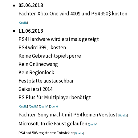
05.06.2013
Pachter: Xbox One wird 400$ und PS4 350$ kosten
[
Quelle
]
11.06.2013
PS4 Hardware wird erstmals gezeigt
PS4 wird 399,- kosten
Keine Gebrauchtspielsperre
Kein Onlinezwang
Kein Regionlock
Festplatte austauschbar
Gaikai erst 2014
PS Plus für Multiplayer benötigt
[
Quelle
] [
Quelle
] [
Quelle
] [
Quelle
]
Pachter: Sony macht mit PS4 keinen Verslust
[
Quelle
]
Microsoft: In die Faust gelaufen
[
Quelle
]
PS4 hat 505 registrierte Entwickler
[
Quelle
]