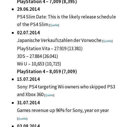
PlayStation 4 – 7,009 (8,395)
29.06.2014
PS4 Slim Date: This is the likely release schedule
of the PS4 Slim
[
Quelle
]
02.07.2014
Japanische Verkaufszahlen der Vorwoche
[
Quelle
]:
PlayStation Vita – 27.919 (13.381)
3DS – 27.884 (26.041)
Wii U – 10,653 (10,715)
PlayStation 4 – 8,059 (7,009)
15.07.2014
Sony: PS4 targeting Wii owners who skipped PS3
and Xbox 360
[
Quelle
]
31.07.2014
Games revenue up 96% for Sony, year on year
[
Quelle
]
03.08.2014