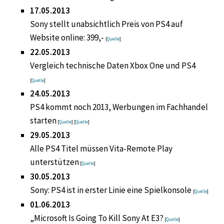
17.05.2013
Sony stellt unabsichtlich Preis von PS4 auf
Website online: 399,-
[
Quelle
]
22.05.2013
Vergleich technische Daten Xbox One und PS4
[
Quelle
]
24.05.2013
PS4 kommt noch 2013, Werbungen im Fachhandel
starten
[
Quelle
] [
Quelle
]
29.05.2013
Alle PS4 Titel müssen Vita-Remote Play
unterstützen
[
Quelle
]
30.05.2013
Sony: PS4 ist in erster Linie eine Spielkonsole
[
Quelle
]
01.06.2013
„Microsoft Is Going To Kill Sony At E3?
[
Quelle
]