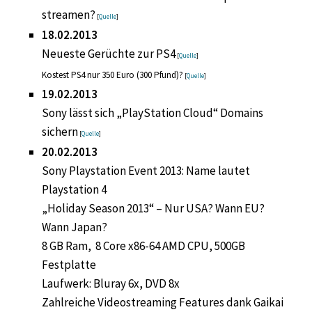
streamen?
[
Quelle
]
18.02.2013
Neueste Gerüchte zur PS4
[
Quelle
]
Kostest PS4 nur 350 Euro (300 Pfund)?
[
Quelle
]
19.02.2013
Sony lässt sich „PlayStation Cloud“ Domains
sichern
[
Quelle
]
20.02.2013
Sony Playstation Event 2013: Name lautet
Playstation 4
„Holiday Season 2013“ – Nur USA? Wann EU?
Wann Japan?
8 GB Ram, 8 Core x86-64 AMD CPU, 500GB
Festplatte
Laufwerk: Bluray 6x, DVD 8x
Zahlreiche Videostreaming Features dank Gaikai