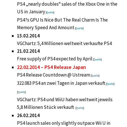
PS4 „nearly doubles“ sales of the Xbox One in the
US in January
[
Quelle
]
PS4?s GPU Is Nice But The Real Charm Is The
Memory Speed And Amount
[
Quelle
]
15.02.2014
VGChartz: 5,4 Millionen weltweit verkaufte PS4
21.02.2014
Free supply of PS4 expected by April
[
Quelle
]
22.02.2014 – PS4 Release Japan
PS4 Release Countdown @ Ustream
[
Quelle
]
322.083 PS4 an zwei Tagen in Japan verkauft
[
Quelle
]
[
Quelle
]
VGChartz: PS4 und WiiU haben weltweit jeweils
5,8 Millionen Stück verkauft
[
Quelle
]
26.02.2014
PS4 launch sales only slightly outpace Wii U in