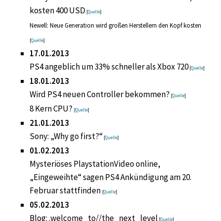
kosten 400 USD
[
Quelle
]
Newell: Neue Generation wird großen Herstellern den Kopf kosten
[
Quelle
]
17.01.2013
PS4 angeblich um 33% schneller als Xbox 720
[
Quelle
]
18.01.2013
Wird PS4 neuen Controller bekommen?
[
Quelle
]
8 Kern CPU?
[
Quelle
]
21.01.2013
Sony: „Why go first?“
[
Quelle
]
01.02.2013
Mysteriöses PlaystationVideo online,
„Eingeweihte“ sagen PS4 Ankündigung am 20.
Februar stattfinden
[
Quelle
]
05.02.2013
Blog: .welcome_to//the_next_level
[
Quelle
]