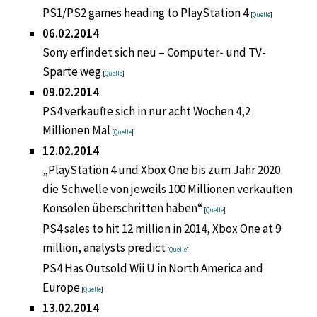
PS1/PS2 games heading to PlayStation 4
[
Quelle
]
06.02.2014
Sony erfindet sich neu – Computer- und TV-
Sparte weg
[
Quelle
]
09.02.2014
PS4 verkaufte sich in nur acht Wochen 4,2
Millionen Mal
[
Quelle
]
12.02.2014
„PlayStation 4 und Xbox One bis zum Jahr 2020
die Schwelle von jeweils 100 Millionen verkauften
Konsolen überschritten haben“
[
Quelle
]
PS4 sales to hit 12 million in 2014, Xbox One at 9
million, analysts predict
[
Quelle
]
PS4 Has Outsold Wii U in North America and
Europe
[
Quelle
]
13.02.2014