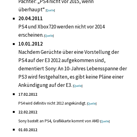
Pachter: „PS4 nicht vor 2015, wenn
überhaupt“
[
Quelle
]
20.04.2011
PS4 und Xbox720 werden nicht vor 2014
erscheinen.
[
Quelle
]
10.01.2012
Nachdem Gerüchte über eine Vorstellung der
PS4 auf der E3 2012 aufgekommen sind,
dementiert Sony: An 10-Jahres Lebensspanne der
PS3 wird festgehalten, es gibt keine Pläne einer
Ankündigung auf der E3.
[
Quelle
]
17.02.2012
PS4 wird definitiv nicht 2012 angekündigt.
[
Quelle
]
22.02.2012
Sony bastelt an PS4, Grafikkarte kommt von AMD
[
Quelle
]
01.03.2012