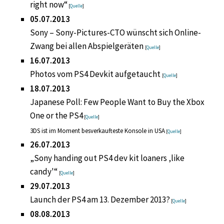
right now“
[
Quelle
]
05.07.2013
Sony – Sony-Pictures-CTO wünscht sich Online-
Zwang bei allen Abspielgeräten
[
Quelle
]
16.07.2013
Photos vom PS4 Devkit aufgetaucht
[
Quelle
]
18.07.2013
Japanese Poll: Few People Want to Buy the Xbox
One or the PS4
[
Quelle
]
3DS ist im Moment besverkaufteste Konsole in USA
[
Quelle
]
26.07.2013
„Sony handing out PS4 dev kit loaners ‚like
candy'“
[
Quelle
]
29.07.2013
Launch der PS4 am 13. Dezember 2013?
[
Quelle
]
08.08.2013