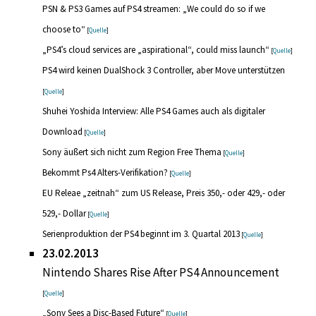
PSN & PS3 Games auf PS4 streamen: „We could do so if we
choose to“
[
Quelle
]
„PS4’s cloud services are „aspirational“, could miss launch“
[
Quelle
]
PS4 wird keinen DualShock 3 Controller, aber Move unterstützen
[
Quelle
]
Shuhei Yoshida Interview: Alle PS4 Games auch als digitaler
Download
[
Quelle
]
Sony äußert sich nicht zum Region Free Thema
[
Quelle
]
Bekommt Ps4 Alters-Verifikation?
[
Quelle
]
EU Releae „zeitnah“ zum US Release, Preis 350,- oder 429,- oder
529,- Dollar
[
Quelle
]
Serienproduktion der PS4 beginnt im 3. Quartal 2013
[
Quelle
]
23.02.2013
Nintendo Shares Rise After PS4 Announcement
[
Quelle
]
„Sony Sees a Disc-Based Future“
[
Quelle
]