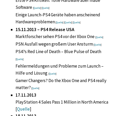
Erste PS4 Kritiken: Tolle Hardware aber maue
Software
[
Quelle
] [
Quelle
]
Einige Launch-PS4 Geräte haben anscheinend
Hardwareproblemen
[
Quelle
] [
Quelle
] [
Quelle
]
15.11.2013 – PS4 Release USA
Marktforscher sehen PS4 vor der Xbox One
[
Quelle
]
PSN Ausfall wegen großem User Ansturm
[
Quelle
]
PS4?s Red Line of Death – Blue Pulse of Death
[
Quelle
]
Fehlermeldungen und Probleme zum Launch –
Hilfe und Lösung
[
Quelle
]
Gamer Changers? Do the Xbox One and PS4 really
matter?
[
Quelle
]
17.11.2013
PlayStation 4 Sales Pass 1 Million in North America
[
Quelle
]