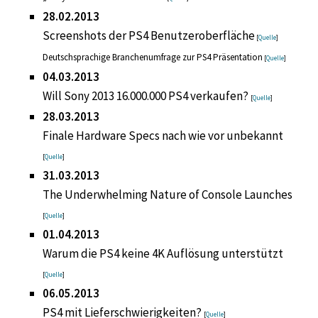
28.02.2013
Screenshots der PS4 Benutzeroberfläche
[
Quelle
]
Deutschsprachige Branchenumfrage zur PS4 Präsentation
[
Quelle
]
04.03.2013
Will Sony 2013 16.000.000 PS4 verkaufen?
[
Quelle
]
28.03.2013
Finale Hardware Specs nach wie vor unbekannt
[
Quelle
]
31.03.2013
The Underwhelming Nature of Console Launches
[
Quelle
]
01.04.2013
Warum die PS4 keine 4K Auflösung unterstützt
[
Quelle
]
06.05.2013
PS4 mit Lieferschwierigkeiten?
[
Quelle
]