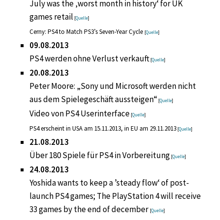
July was the ‚worst month in history‘ for UK
games retail
[
Quelle
]
Cerny: PS4 to Match PS3’s Seven-Year Cycle
[
Quelle
]
09.08.2013
PS4 werden ohne Verlust verkauft
[
Quelle
]
20.08.2013
Peter Moore: „Sony und Microsoft werden nicht
aus dem Spielegeschäft aussteigen“
[
Quelle
]
Video von PS4 Userinterface
[
Quelle
]
PS4 erscheint in USA am 15.11.2013, in EU am 29.11.2013
[
Quelle
]
21.08.2013
Über 180 Spiele für PS4 in Vorbereitung
[
Quelle
]
24.08.2013
Yoshida wants to keep a ’steady flow‘ of post-
launch PS4 games; The PlayStation 4 will receive
33 games by the end of december
[
Quelle
]