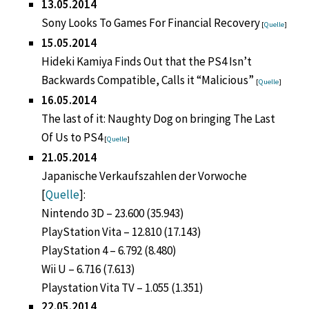
13.05.2014
Sony Looks To Games For Financial Recovery
[
Quelle
]
15.05.2014
Hideki Kamiya Finds Out that the PS4 Isn’t
Backwards Compatible, Calls it “Malicious”
[
Quelle
]
16.05.2014
The last of it: Naughty Dog on bringing The Last
Of Us to PS4
[
Quelle
]
21.05.2014
Japanische Verkaufszahlen der Vorwoche
[
Quelle
]:
Nintendo 3D – 23.600 (35.943)
PlayStation Vita – 12.810 (17.143)
PlayStation 4 – 6.792 (8.480)
Wii U – 6.716 (7.613)
Playstation Vita TV – 1.055 (1.351)
22.05.2014