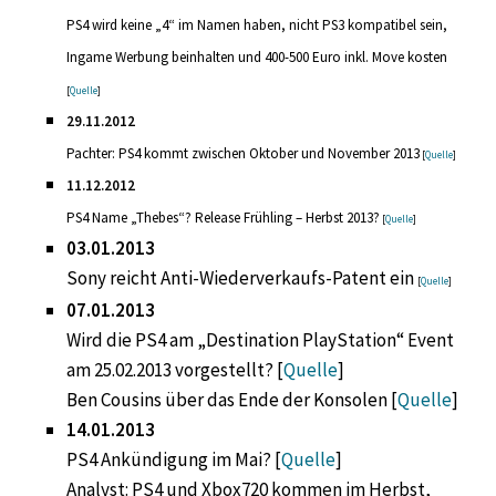
PS4 wird keine „4“ im Namen haben, nicht PS3 kompatibel sein,
Ingame Werbung beinhalten und 400-500 Euro inkl. Move kosten
[
Quelle
]
29.11.2012
Pachter: PS4 kommt zwischen Oktober und November 2013
[
Quelle
]
11.12.2012
PS4 Name „Thebes“? Release Frühling – Herbst 2013?
[
Quelle
]
03.01.2013
Sony reicht Anti-Wiederverkaufs-Patent ein
[
Quelle
]
07.01.2013
Wird die PS4 am „Destination PlayStation“ Event
am 25.02.2013 vorgestellt? [
Quelle
]
Ben Cousins über das Ende der Konsolen [
Quelle
]
14.01.2013
PS4 Ankündigung im Mai? [
Quelle
]
Analyst: PS4 und Xbox720 kommen im Herbst,