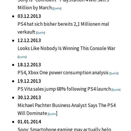
Million by March
[
Quelle
]
03.12.2013
PS4 hat sich bisher bereits 2,1 Millionen mal
verkauft
[
Quelle
]
12.12.2013
Looks Like Nobody Is Winning This Console War
[
Quelle
]
18.12.2013
PS4, Xbox One power consumption analysis
[
Quelle
]
19.12.2013
PS Vita sales jump 68% following PS4 launch
[
Quelle
]
30.12.2013
Michael Pachter Business Analyst Says The PS4
Will Dominate
]
[
Quelle
01.01.2014
Sony: Smartphone gaming may actually help