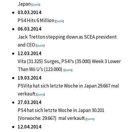
Japan
[
Quelle
]
03.03.2014
PS4 Hits 6 Million
[
Quelle
]
06.03.2014
Jack Tretton stepping down as SCEA president
and CEO
[
Quelle
]
12.03.2014
Vita (31.325) Surges, PS4?s (35.000) Week 3 Lower
Than Wii U’s (123.000)
[
Quelle
]
19.03.2014
PSVita hat sich letzte Woche in Japan 29.667 mal
verkauft
[
Quelle
]
27.03.2014
PS4 hat sich letzte Woche in Japan 30.201
(Vorwoche: 29.667) mal verkauft
[
Quelle
]
12.04.2014