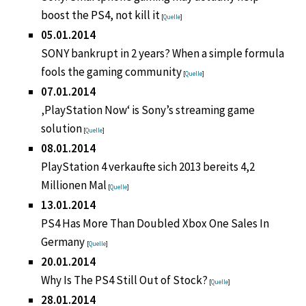
boost the PS4, not kill it
[
Quelle
]
05.01.2014
SONY bankrupt in 2 years? When a simple formula
fools the gaming community
[
Quelle
]
07.01.2014
‚PlayStation Now‘ is Sony’s streaming game
solution
[
Quelle
]
08.01.2014
PlayStation 4 verkaufte sich 2013 bereits 4,2
Millionen Mal
[
Quelle
]
13.01.2014
PS4 Has More Than Doubled Xbox One Sales In
Germany
[
Quelle
]
20.01.2014
Why Is The PS4 Still Out of Stock?
[
Quelle
]
28.01.2014