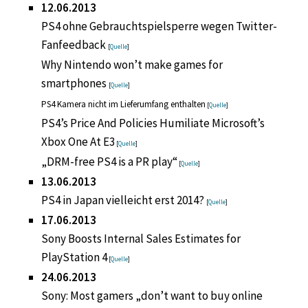
12.06.2013
PS4 ohne Gebrauchtspielsperre wegen Twitter-
Fanfeedback
[
Quelle
]
Why Nintendo won’t make games for
smartphones
[
Quelle
]
PS4 Kamera nicht im Lieferumfang enthalten
[
Quelle
]
PS4’s Price And Policies Humiliate Microsoft’s
Xbox One At E3
[
Quelle
]
„DRM-free PS4 is a PR play“
[
Quelle
]
13.06.2013
PS4 in Japan vielleicht erst 2014?
[
Quelle
]
17.06.2013
Sony Boosts Internal Sales Estimates for
PlayStation 4
[
Quelle
]
24.06.2013
Sony: Most gamers „don’t want to buy online