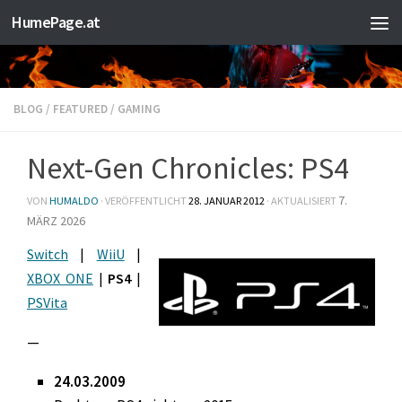
HumePage.at
Zum Inhalt springen
BLOG
/
FEATURED
/
GAMING
Next-Gen Chronicles: PS4
7.
VON
HUMALDO
· VERÖFFENTLICHT
28. JANUAR 2012
· AKTUALISIERT
MÄRZ 2026
Switch
|
WiiU
|
XBOX ONE
|
PS4
|
PSVita
—
24.03.2009