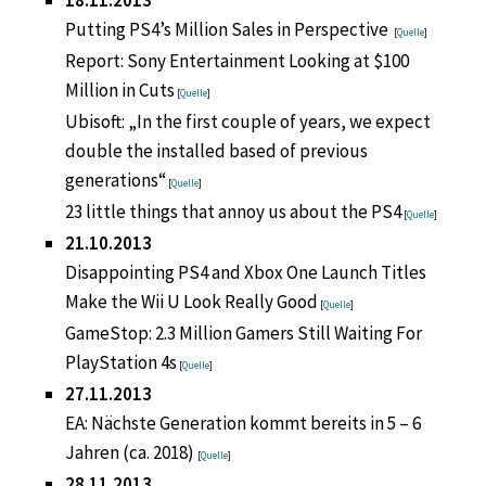
18.11.2013
Putting PS4’s Million Sales in Perspective
[
Quelle
]
Report: Sony Entertainment Looking at $100
Million in Cuts
[
Quelle
]
Ubisoft: „In the first couple of years, we expect
double the installed based of previous
generations“
[
Quelle
]
23 little things that annoy us about the PS4
[
Quelle
]
21.10.2013
Disappointing PS4 and Xbox One Launch Titles
Make the Wii U Look Really Good
[
Quelle
]
GameStop: 2.3 Million Gamers Still Waiting For
PlayStation 4s
[
Quelle
]
27.11.2013
EA: Nächste Generation kommt bereits in 5 – 6
Jahren (ca. 2018)
[
Quelle
]
28.11.2013