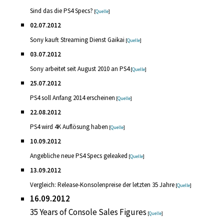
Sind das die PS4 Specs?
[
Quelle
]
02.07.2012
Sony kauft Streaming Dienst Gaikai
[
Quelle
]
03.07.2012
Sony arbeitet seit August 2010 an PS4
[
Quelle
]
25.07.2012
PS4 soll Anfang 2014 erscheinen
[
Quelle
]
22.08.2012
PS4 wird 4K Auflösung haben
[
Quelle
]
10.09.2012
Angebliche neue PS4 Specs geleaked
[
Quelle
]
13.09.2012
Vergleich: Release-Konsolenpreise der letzten 35 Jahre
[
Quelle
]
16.09.2012
35 Years of Console Sales Figures
[
Quelle
]