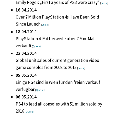
Emily Roger: „First 3 years of PS3 were crazy“
[
Quelle
]
16.04.2014
Over 7 Million PlayStation 4s Have Been Sold
Since Launch
[
Quelle
]
18.04.2014
PlayStation 4: Mittlerweile über 7 Mio. Mal
verkauft
[
Quelle
]
22.04.2014
Global unit sales of current generation video
game consoles from 2008 to 2013
[
Quelle
]
05.05.2014
Einige PS4 sind in Wien für den freien Verkauf
verfügbar
[
Quelle
]
06.05.2014
PS4 to lead all consoles with 51 million sold by
2016
[
Quelle
]