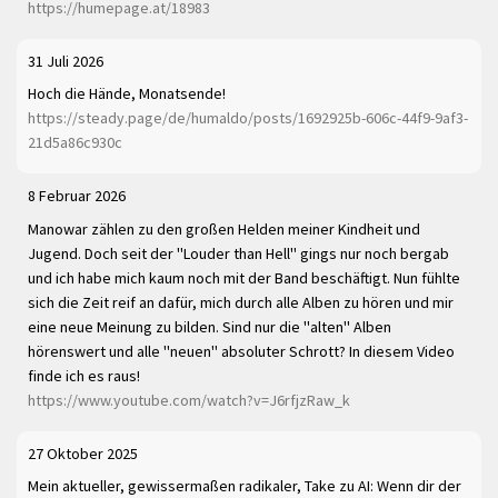
https://humepage.at/18983
31 Juli 2026
Hoch die Hände, Monatsende!
https://steady.page/de/humaldo/posts/1692925b-606c-44f9-9af3-
21d5a86c930c
8 Februar 2026
Manowar zählen zu den großen Helden meiner Kindheit und
Jugend. Doch seit der "Louder than Hell" gings nur noch bergab
und ich habe mich kaum noch mit der Band beschäftigt. Nun fühlte
sich die Zeit reif an dafür, mich durch alle Alben zu hören und mir
eine neue Meinung zu bilden. Sind nur die "alten" Alben
hörenswert und alle "neuen" absoluter Schrott? In diesem Video
finde ich es raus!
https://www.youtube.com/watch?v=J6rfjzRaw_k
27 Oktober 2025
Mein aktueller, gewissermaßen radikaler, Take zu AI: Wenn dir der