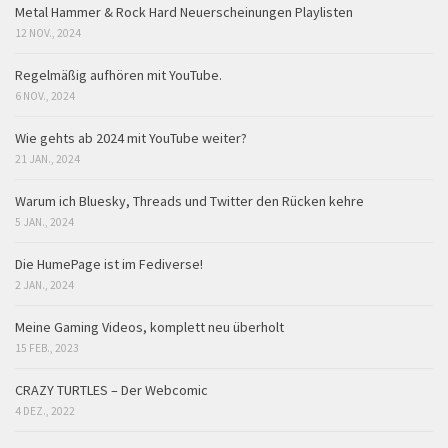
Metal Hammer & Rock Hard Neuerscheinungen Playlisten
12 NOV., 2024
Regelmäßig aufhören mit YouTube.
6 NOV., 2024
Wie gehts ab 2024 mit YouTube weiter?
21 JAN., 2024
Warum ich Bluesky, Threads und Twitter den Rücken kehre
5 JAN., 2024
Die HumePage ist im Fediverse!
2 JAN., 2024
Meine Gaming Videos, komplett neu überholt
15 FEB., 2023
CRAZY TURTLES – Der Webcomic
4 DEZ., 2022