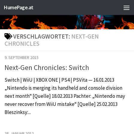
HumePage.at
Zum Inhalt springen
VERSCHLAGWORTET:
NEXT-GEN
CHRONICLES
9. SEPTEMBER 2015
Next-Gen Chronicles: Switch
Switch | WiiU | XBOX ONE | PS4 | PSVita — 16.01.2013
„Nintendo is merging its handheld and console division
next month“ [Quelle] 18.02.2013 Pachter: „Nintendo may
never recover from WiiU mistake“ [Quelle] 25.02.2013
Bleszinksy:...
28. JANUAR 2012