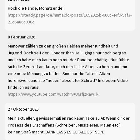
Hoch die Hände, Monatsende!
https://steady.page/de/humaldo/posts/1692925b-606c-44f9-9af3-
21d5a86c930c
8 Februar 2026
Manowar zählen zu den großen Helden meiner Kindheit und
Jugend. Doch seit der "Louder than Hell" gings nur noch bergab
und ich habe mich kaum noch mit der Band beschäftigt. Nun fühlte
sich die Zeit reif an dafür, mich durch alle Alben zu hören und mir
eine neue Meinung zu bilden. Sind nur die "alten" Alben
hörenswert und alle "neuen" absoluter Schrott? In diesem Video
finde ich es raus!
https://www.youtube.com/watch?v=J6rfjzRaw_k
27 Oktober 2025
Mein aktueller, gewissermaßen radikaler, Take zu AI: Wenn dir der
Prozess des Erschaffens (Schreiben, Musizieren, Malen etc.)
keinen Spaß macht, DANN LASS ES GEFÄLLIGST SEIN.