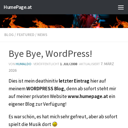
HumePage.at
Zum Inhalt springen
BLOG
/
FEATURED
/
NEWS
Bye Bye, WordPress!
7. MÄRZ
VON
HUMALDO
· VERÖFFENTLICHT
1. JULI 2008
· AKTUALISIERT
2026
Dies ist mein deathinitiv
letzter Eintrag
hier auf
meinem
WORDPRESS Blog
, denn ab sofort steht mir
auf meiner privaten Website
www.humepage.at
ein
eigener Blog zur Verfügung!
Es war schön, es hat mich sehr gefreut, aber ab sofort
spielt die Musik dort