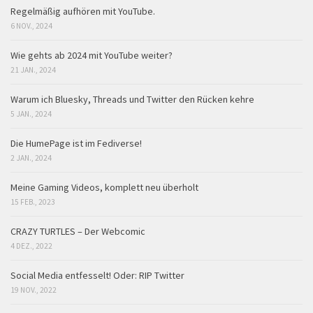
Regelmäßig aufhören mit YouTube.
6 NOV., 2024
Wie gehts ab 2024 mit YouTube weiter?
21 JAN., 2024
Warum ich Bluesky, Threads und Twitter den Rücken kehre
5 JAN., 2024
Die HumePage ist im Fediverse!
2 JAN., 2024
Meine Gaming Videos, komplett neu überholt
15 FEB., 2023
CRAZY TURTLES – Der Webcomic
4 DEZ., 2022
Social Media entfesselt! Oder: RIP Twitter
19 NOV., 2022