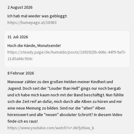
2 August 2026
Ich hab mal wieder was gebloggt:
https://humepage.at/18983
31 Juli 2026
Hoch die Hände, Monatsende!
https://steady.page/de/humaldo/posts/1692925b-606c-44f9-9af3-
21d5a86c930c
8 Februar 2026
Manowar zählen zu den großen Helden meiner Kindheit und
Jugend. Doch seit der "Louder than Hell" gings nur noch bergab
und ich habe mich kaum noch mit der Band beschäftigt. Nun fühlte
sich die Zeit reif an dafür, mich durch alle Alben zu hören und mir
eine neue Meinung zu bilden. Sind nur die "alten" Alben
hörenswert und alle "neuen" absoluter Schrott? In diesem Video
finde ich es raus!
https://www.youtube.com/watch?v=J6rfjzRaw_k