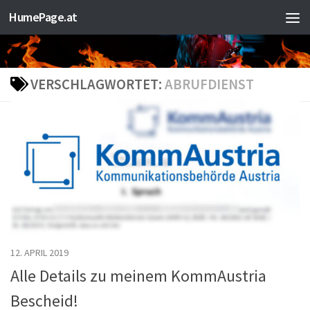
HumePage.at
Zum Inhalt springen
VERSCHLAGWORTET:
ABRUFDIENST
12. APRIL 2019
Alle Details zu meinem KommAustria
Bescheid!