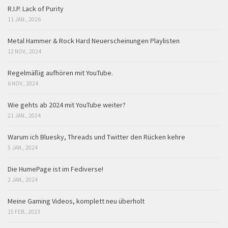
R.I.P. Lack of Purity
11 JAN., 2026
Metal Hammer & Rock Hard Neuerscheinungen Playlisten
12 NOV., 2024
Regelmäßig aufhören mit YouTube.
6 NOV., 2024
Wie gehts ab 2024 mit YouTube weiter?
21 JAN., 2024
Warum ich Bluesky, Threads und Twitter den Rücken kehre
5 JAN., 2024
Die HumePage ist im Fediverse!
2 JAN., 2024
Meine Gaming Videos, komplett neu überholt
15 FEB., 2023