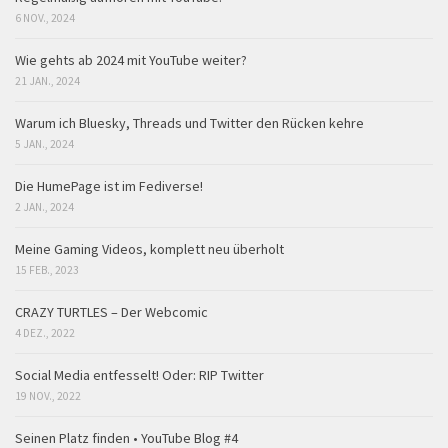
6 NOV., 2024
Wie gehts ab 2024 mit YouTube weiter?
21 JAN., 2024
Warum ich Bluesky, Threads und Twitter den Rücken kehre
5 JAN., 2024
Die HumePage ist im Fediverse!
2 JAN., 2024
Meine Gaming Videos, komplett neu überholt
15 FEB., 2023
CRAZY TURTLES – Der Webcomic
4 DEZ., 2022
Social Media entfesselt! Oder: RIP Twitter
19 NOV., 2022
Seinen Platz finden • YouTube Blog #4