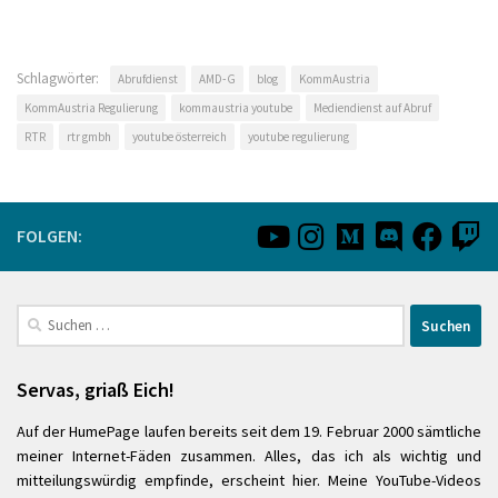
Schlagwörter:
Abrufdienst
AMD-G
blog
KommAustria
KommAustria Regulierung
kommaustria youtube
Mediendienst auf Abruf
RTR
rtr gmbh
youtube österreich
youtube regulierung
FOLGEN:
Suchen
nach:
Servas, griaß Eich!
Auf der HumePage laufen bereits seit dem 19. Februar 2000 sämtliche
meiner Internet-Fäden zusammen. Alles, das ich als wichtig und
mitteilungswürdig empfinde, erscheint hier. Meine YouTube-Videos