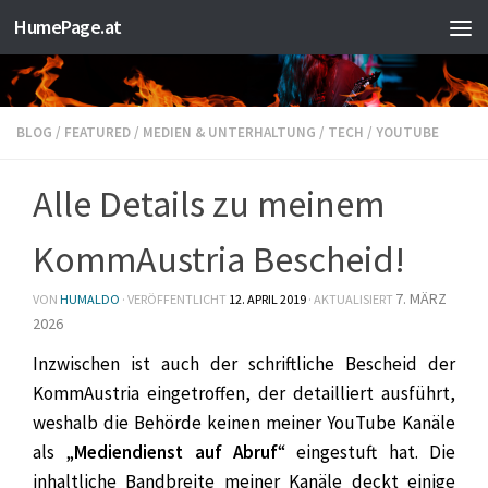
HumePage.at
Zum Inhalt springen
BLOG
/
FEATURED
/
MEDIEN & UNTERHALTUNG
/
TECH
/
YOUTUBE
Alle Details zu meinem
KommAustria Bescheid!
7. MÄRZ
VON
HUMALDO
· VERÖFFENTLICHT
12. APRIL 2019
· AKTUALISIERT
2026
Inzwischen ist auch der schriftliche Bescheid der
KommAustria eingetroffen, der detailliert ausführt,
weshalb die Behörde keinen meiner YouTube Kanäle
als „
Mediendienst auf Abruf
“ eingestuft hat. Die
inhaltliche Bandbreite meiner Kanäle deckt einige