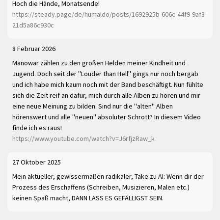
Hoch die Hände, Monatsende!
https://steady.page/de/humaldo/posts/1692925b-606c-44f9-9af3-
21d5a86c930c
8 Februar 2026
Manowar zählen zu den großen Helden meiner Kindheit und
Jugend. Doch seit der "Louder than Hell" gings nur noch bergab
und ich habe mich kaum noch mit der Band beschäftigt. Nun fühlte
sich die Zeit reif an dafür, mich durch alle Alben zu hören und mir
eine neue Meinung zu bilden. Sind nur die "alten" Alben
hörenswert und alle "neuen" absoluter Schrott? In diesem Video
finde ich es raus!
https://www.youtube.com/watch?v=J6rfjzRaw_k
27 Oktober 2025
Mein aktueller, gewissermaßen radikaler, Take zu AI: Wenn dir der
Prozess des Erschaffens (Schreiben, Musizieren, Malen etc.)
keinen Spaß macht, DANN LASS ES GEFÄLLIGST SEIN.