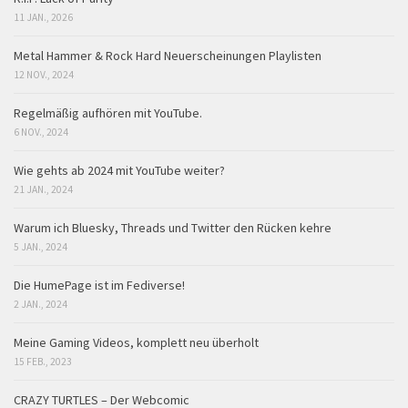
11 JAN., 2026
Metal Hammer & Rock Hard Neuerscheinungen Playlisten
12 NOV., 2024
Regelmäßig aufhören mit YouTube.
6 NOV., 2024
Wie gehts ab 2024 mit YouTube weiter?
21 JAN., 2024
Warum ich Bluesky, Threads und Twitter den Rücken kehre
5 JAN., 2024
Die HumePage ist im Fediverse!
2 JAN., 2024
Meine Gaming Videos, komplett neu überholt
15 FEB., 2023
CRAZY TURTLES – Der Webcomic