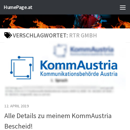
HumePage.at
Zum Inhalt springen
VERSCHLAGWORTET:
RTR GMBH
12. APRIL 2019
Alle Details zu meinem KommAustria
Bescheid!