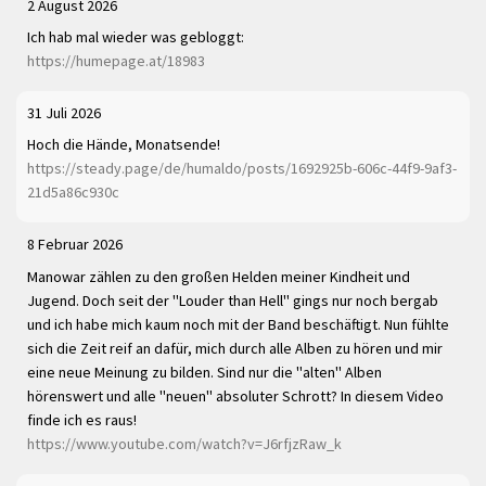
2 August 2026
Ich hab mal wieder was gebloggt:
https://humepage.at/18983
31 Juli 2026
Hoch die Hände, Monatsende!
https://steady.page/de/humaldo/posts/1692925b-606c-44f9-9af3-
21d5a86c930c
8 Februar 2026
Manowar zählen zu den großen Helden meiner Kindheit und
Jugend. Doch seit der "Louder than Hell" gings nur noch bergab
und ich habe mich kaum noch mit der Band beschäftigt. Nun fühlte
sich die Zeit reif an dafür, mich durch alle Alben zu hören und mir
eine neue Meinung zu bilden. Sind nur die "alten" Alben
hörenswert und alle "neuen" absoluter Schrott? In diesem Video
finde ich es raus!
https://www.youtube.com/watch?v=J6rfjzRaw_k