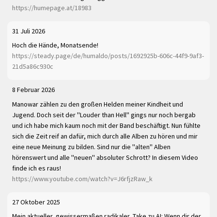
https://humepage.at/18983
31 Juli 2026
Hoch die Hände, Monatsende!
https://steady.page/de/humaldo/posts/1692925b-606c-44f9-9af3-
21d5a86c930c
8 Februar 2026
Manowar zählen zu den großen Helden meiner Kindheit und
Jugend. Doch seit der "Louder than Hell" gings nur noch bergab
und ich habe mich kaum noch mit der Band beschäftigt. Nun fühlte
sich die Zeit reif an dafür, mich durch alle Alben zu hören und mir
eine neue Meinung zu bilden. Sind nur die "alten" Alben
hörenswert und alle "neuen" absoluter Schrott? In diesem Video
finde ich es raus!
https://www.youtube.com/watch?v=J6rfjzRaw_k
27 Oktober 2025
Mein aktueller, gewissermaßen radikaler, Take zu AI: Wenn dir der