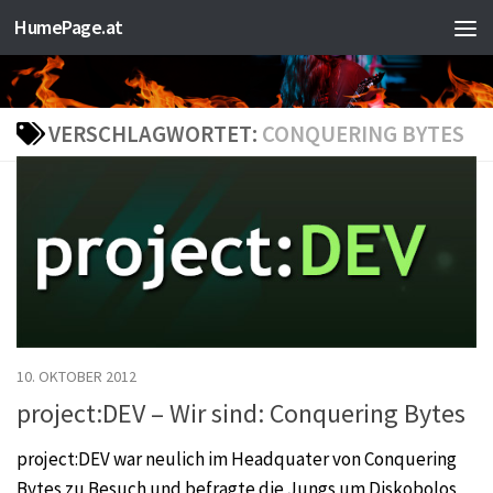
HumePage.at
Zum Inhalt springen
VERSCHLAGWORTET:
CONQUERING BYTES
10. OKTOBER 2012
project:DEV – Wir sind: Conquering Bytes
project:DEV war neulich im Headquater von Conquering
Bytes zu Besuch und befragte die Jungs um Diskobolos