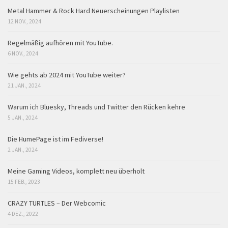
Metal Hammer & Rock Hard Neuerscheinungen Playlisten
12 NOV., 2024
Regelmäßig aufhören mit YouTube.
6 NOV., 2024
Wie gehts ab 2024 mit YouTube weiter?
21 JAN., 2024
Warum ich Bluesky, Threads und Twitter den Rücken kehre
5 JAN., 2024
Die HumePage ist im Fediverse!
2 JAN., 2024
Meine Gaming Videos, komplett neu überholt
15 FEB., 2023
CRAZY TURTLES – Der Webcomic
4 DEZ., 2022